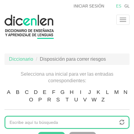
Pasar
INICIAR SESIÓN
ES
GL
al
contenido
Togg
principal
navig
Diccionario
Disposición para correr riesgos
Selecciona una inicial para ver las entradas
correspondientes:
A
B
C
D
E
F
G
H
I
J
K
L
M
N
O
P
R
S
T
U
V
W
Z