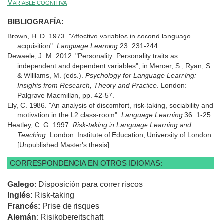
Variable cognitiva
BIBLIOGRAFÍA:
Brown, H. D. 1973. "Affective variables in second language
acquisition".
Language
Learning
23: 231-244.
Dewaele, J. M. 2012. "Personality: Personality traits as
independent and dependent variables", in Mercer, S.; Ryan, S.
& Williams, M. (eds.).
Psychology for Language Learning:
Insights from Research,
Theory
and Practice
. London:
Palgrave Macmillan, pp. 42-57.
Ely, C. 1986. "An analysis of discomfort, risk-taking, sociability and
motivation in the L2 class-room".
Language Learning
36: 1-25.
Heatley, C. G. 1997.
Risk-taking in Language Learning and
Teaching
. London: Institute of Education; University of London.
[Unpublished Master's thesis].
CORRESPONDENCIA EN OTROS IDIOMAS:
Galego:
Disposición para correr riscos
Inglés:
Risk-taking
Francés:
Prise de risques
Alemán:
Risikobereitschaft