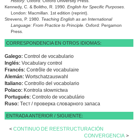
History
. Oxford: Oxford University Press.
Kennedy, C. & Bolitho, R. 1990.
English for Specific Purposes
.
London: Macmillan. 1st edition (reprint).
Strevens, P. 1980.
Teaching English as an International
Language: From Practice to Principle
. Oxford: Pergamon
Press.
CORRESPONDENCIA EN OTROS IDIOMAS:
Galego:
Control de vocabulario
Inglés:
Vocabulary control
Francés:
Contrôle de vocabulaire
Alemán:
Wortschatzauswahl
Italiano:
Controllo del vocabolario
Polaco:
Kontrola słownictwa
Portugués:
Controlo de vocabulário
Ruso:
Тест / проверка словарного запаса
ENTRADA ANTERIOR / SIGUIENTE:
<
CONTINUO DE REESTRUCTURACIÓN
CONVERGENCIA
>