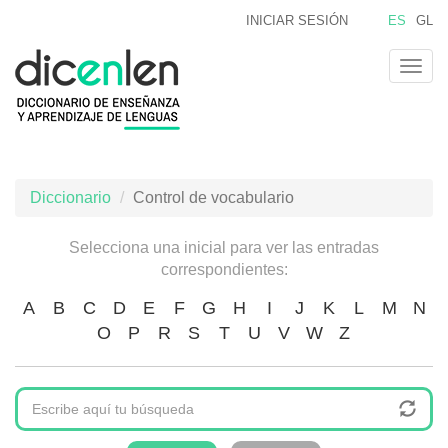
Pasar
INICIAR SESIÓN
ES
GL
al
contenido
Togg
principal
navig
Diccionario
Control de vocabulario
Selecciona una inicial para ver las entradas
correspondientes:
A
B
C
D
E
F
G
H
I
J
K
L
M
N
O
P
R
S
T
U
V
W
Z