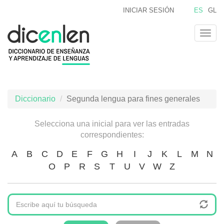
Pasar
INICIAR SESIÓN
ES
GL
al
contenido
Togg
principal
navig
Diccionario
Segunda lengua para fines generales
Selecciona una inicial para ver las entradas
correspondientes:
A
B
C
D
E
F
G
H
I
J
K
L
M
N
O
P
R
S
T
U
V
W
Z