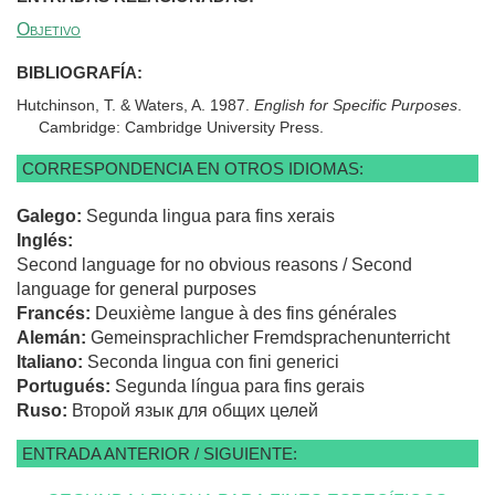
Objetivo
BIBLIOGRAFÍA:
Hutchinson, T. & Waters, A. 1987.
English for Specific Purposes
.
Cambridge: Cambridge University Press.
CORRESPONDENCIA EN OTROS IDIOMAS:
Galego:
Segunda lingua para fins xerais
Inglés:
Second language for no obvious reasons / Second
language for general purposes
Francés:
Deuxième langue à des fins générales
Alemán:
Gemeinsprachlicher Fremdsprachenunterricht
Italiano:
Seconda lingua con fini generici
Portugués:
Segunda língua para fins gerais
Ruso:
Второй язык для общих целей
ENTRADA ANTERIOR / SIGUIENTE: