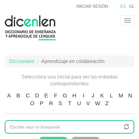
Pasar
INICIAR SESIÓN
ES
GL
al
contenido
Togg
principal
navig
Diccionario
Aprendizaje en colaboración
Selecciona una inicial para ver las entradas
correspondientes:
A
B
C
D
E
F
G
H
I
J
K
L
M
N
O
P
R
S
T
U
V
W
Z