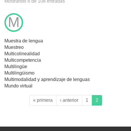
Mostrando 8 de 108 entradas
M
Muestra de lengua
Muestreo
Multicolinealidad
Multicompetencia
Multilingüe
Multilingüismo
Multimodalidad y aprendizaje de lenguas
Mundo virtual
« primera
‹ anterior
1
2