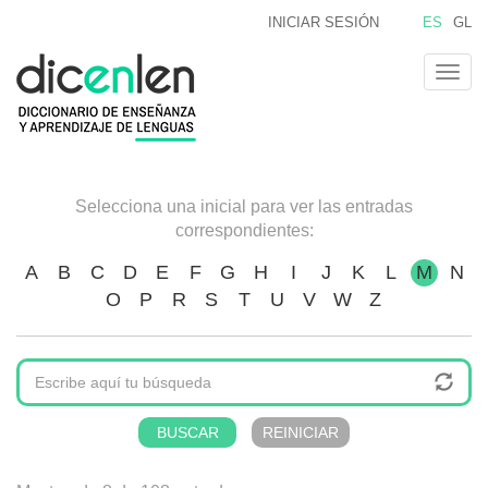
Pasar
INICIAR SESIÓN
ES
GL
al
contenido
Togg
principal
navig
Selecciona una inicial para ver las entradas
correspondientes:
A
B
C
D
E
F
G
H
I
J
K
L
M
N
O
P
R
S
T
U
V
W
Z