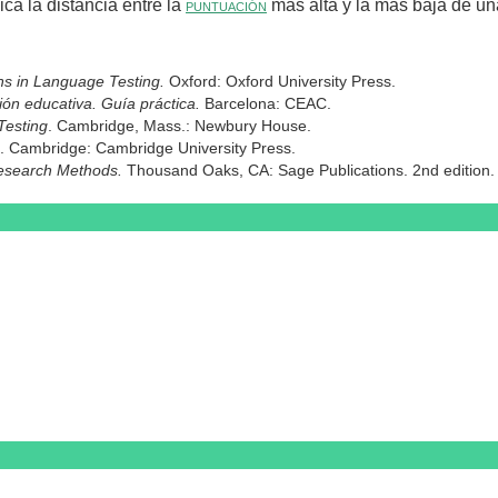
ica la distancia entre la
puntuación
más alta y la más baja de u
s in Language Testing.
Oxford: Oxford University Press.
ón educativa. Guía práctica.
Barcelona: CEAC.
Testing
. Cambridge, Mass.: Newbury House.
. Cambridge: Cambridge University Press.
Research Methods.
Thousand Oaks, CA: Sage Publications. 2nd edition.