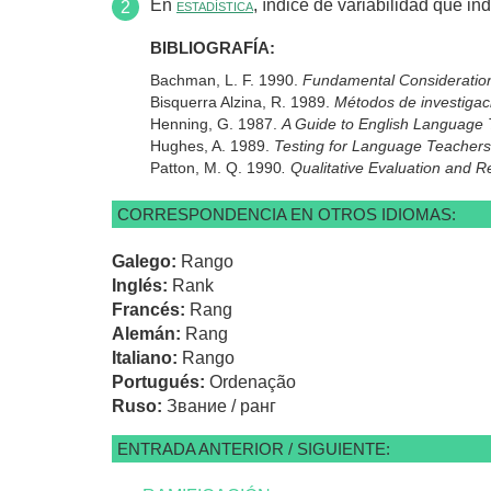
En
estadística
, índice de variabilidad que ind
BIBLIOGRAFÍA:
Bachman, L. F. 1990.
Fundamental Consideration
Bisquerra Alzina, R. 1989.
Métodos de investigaci
Henning, G. 1987.
A Guide to English Language 
Hughes, A. 1989.
Testing for Language Teachers
Patton, M. Q. 1990
. Qualitative Evaluation and 
CORRESPONDENCIA EN OTROS IDIOMAS:
Galego:
Rango
Inglés:
Rank
Francés:
Rang
Alemán:
Rang
Italiano:
Rango
Portugués:
Ordenação
Ruso:
Звание / ранг
ENTRADA ANTERIOR / SIGUIENTE: