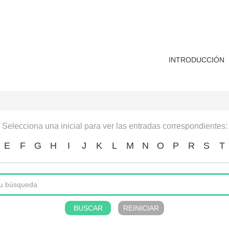
INTRODUCCIÓN
Selecciona una inicial para ver las entradas correspondientes:
E
F
G
H
I
J
K
L
M
N
O
P
R
S
T