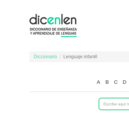
Pasar
al
contenido
principal
Diccionario
Lenguaje infantil
A
B
C
D