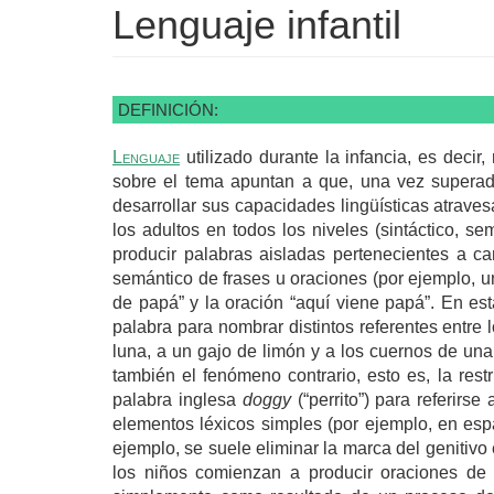
Lenguaje infantil
DEFINICIÓN:
Lenguaje
utilizado durante la infancia, es decir
sobre el tema apuntan a que, una vez supera
desarrollar sus capacidades lingüísticas atraves
los adultos en todos los niveles (sintáctico, se
producir palabras aisladas pertenecientes a ca
semántico de frases u oraciones (por ejemplo, u
de papá” y la oración “aquí viene papá”. En esta
palabra para nombrar distintos referentes entre
luna, a un gajo de limón y a los cuernos de una 
también el fenómeno contrario, esto es, la rest
palabra inglesa
doggy
(“perrito”) para referirs
elementos léxicos simples (por ejemplo, en esp
ejemplo, se suele eliminar la marca del genitiv
los niños comienzan a producir oraciones de 