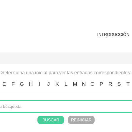
INTRODUCCIÓN
Selecciona una inicial para ver las entradas correspondientes:
E
F
G
H
I
J
K
L
M
N
O
P
R
S
T