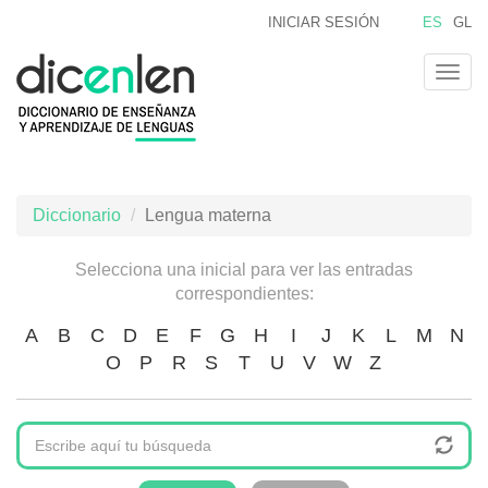
Pasar
INICIAR SESIÓN
ES
GL
al
contenido
Togg
principal
navig
Diccionario
Lengua materna
Selecciona una inicial para ver las entradas
correspondientes:
A
B
C
D
E
F
G
H
I
J
K
L
M
N
O
P
R
S
T
U
V
W
Z