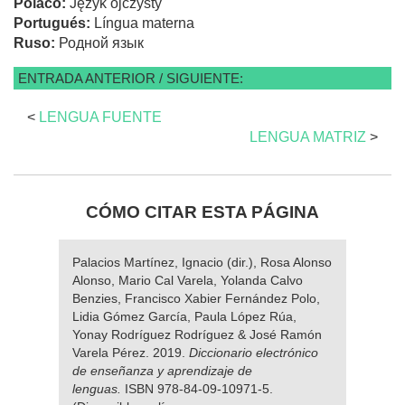
Polaco:
Język ojczysty
Portugués:
Língua materna
Ruso:
Родной язык
ENTRADA ANTERIOR / SIGUIENTE:
<
LENGUA FUENTE
LENGUA MATRIZ
>
CÓMO CITAR ESTA PÁGINA
Palacios Martínez, Ignacio (dir.), Rosa Alonso
Alonso, Mario Cal Varela, Yolanda Calvo
Benzies, Francisco Xabier Fernández Polo,
Lidia Gómez García, Paula López Rúa,
Yonay Rodríguez Rodríguez & José Ramón
Varela Pérez. 2019.
Diccionario electrónico
de enseñanza y aprendizaje de
lenguas.
ISBN 978-84-09-10971-5.