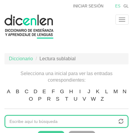
Pasar
INICIAR SESIÓN
ES
GL
al
contenido
Togg
principal
navig
Diccionario
Lectura sublabial
Selecciona una inicial para ver las entradas
correspondientes:
A
B
C
D
E
F
G
H
I
J
K
L
M
N
O
P
R
S
T
U
V
W
Z