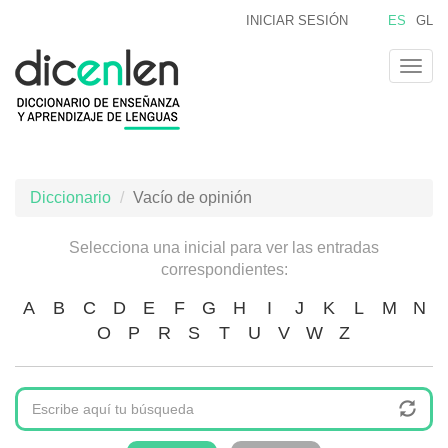
Pasar
INICIAR SESIÓN
ES
GL
al
contenido
Togg
principal
navig
Diccionario
Vacío de opinión
Selecciona una inicial para ver las entradas
correspondientes:
A
B
C
D
E
F
G
H
I
J
K
L
M
N
O
P
R
S
T
U
V
W
Z