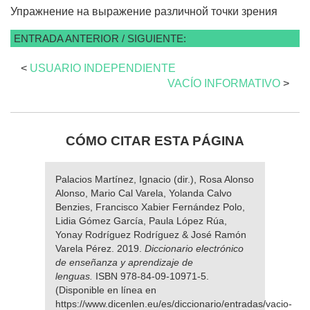
Упражнение на выражение различной точки зрения
ENTRADA ANTERIOR / SIGUIENTE:
<
USUARIO INDEPENDIENTE
VACÍO INFORMATIVO
>
CÓMO CITAR ESTA PÁGINA
Palacios Martínez, Ignacio (dir.), Rosa Alonso
Alonso, Mario Cal Varela, Yolanda Calvo
Benzies, Francisco Xabier Fernández Polo,
Lidia Gómez García, Paula López Rúa,
Yonay Rodríguez Rodríguez & José Ramón
Varela Pérez. 2019.
Diccionario electrónico
de enseñanza y aprendizaje de
lenguas.
ISBN 978-84-09-10971-5.
(Disponible en línea en
https://www.dicenlen.eu/es/diccionario/entradas/vacio-