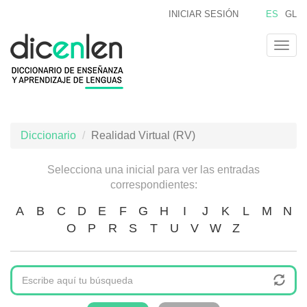
Pasar
INICIAR SESIÓN
ES
GL
al
contenido
Togg
principal
navig
Diccionario
Realidad Virtual (RV)
Selecciona una inicial para ver las entradas
correspondientes:
A
B
C
D
E
F
G
H
I
J
K
L
M
N
O
P
R
S
T
U
V
W
Z