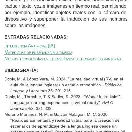
traducir texto, voz e imágenes en tiempo real, permitiendo,
por ejemplo, identificar objetos reales con la cámara del
dispositivo y superponer la traducción de sus nombres
sobre las imágenes.
ENTRADAS RELACIONADAS:
Inteligencia Artificial (IA)
Materiales de enseñanza multimedia
Nuevas tecnologías en la enseñanza de lenguas extranjeras
BIBLIOGRAFÍA:
Dooly, M. & López Vera, M. 2024. "La realidad virtual (RV) en el
aula de la lengua inglesa: un estudio etnográfico".
Didáctica.
Lengua y Literatura
36: 201-213.
Dooly, M., Thrasher, T. & Sadler, R. 2023. ""Whoa! Incredible!":
Language learning experiences in virtual reality".
RELC
Journal
54/2: 321-339.
Moreno Martínez, N. M. & Galván Malagón, M. C. 2020.
"Realidad aumentada y realidad virtual para la creación de
escenarios de aprendizaje de la lengua inglesa desde un
enfoque comunicativo".
Didáctica, innovación y multimedia
38.