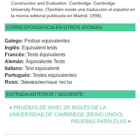
Construction and Evaluation
. Cambridge: Cambridge
University Press. (También existe una traducción al español en
la misma editorial publicada en Madrid, 1998).
CORRESPONDENCIA EN OTROS IDIOMAS:
Galego:
Probas equivalentes
Inglés:
Equivalent tests
Francés:
Tests équivalents
Alemán:
Äquivalente Tests
Italiano:
Test equivalenti
Portugués:
Testes equivalentes
Ruso:
Эквивалентные тесты
ENTRADA ANTERIOR / SIGUIENTE:
<
PRUEBAS DE NIVEL DE INGLÉS DE LA
UNIVERSIDAD DE CAMBRIDGE (REINO UNIDO)
PRUEBAS PARALELAS
>