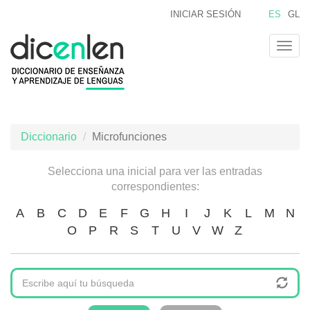
Pasar
INICIAR SESIÓN
ES
GL
al
contenido
Togg
principal
navig
Diccionario
Microfunciones
Selecciona una inicial para ver las entradas
correspondientes:
A
B
C
D
E
F
G
H
I
J
K
L
M
N
O
P
R
S
T
U
V
W
Z