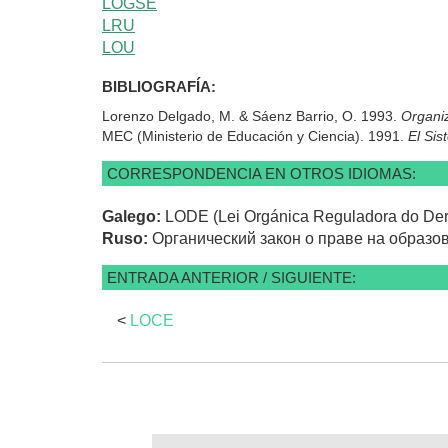
LOGSE
LRU
LOU
BIBLIOGRAFÍA:
Lorenzo Delgado, M. & Sáenz Barrio, O. 1993.
Organiz
MEC (Ministerio de Educación y Ciencia). 1991.
El Sis
CORRESPONDENCIA EN OTROS IDIOMAS:
Galego:
LODE (Lei Orgánica Reguladora do Der
Ruso:
Органический закон о праве на образо
ENTRADA ANTERIOR / SIGUIENTE:
<
LOCE