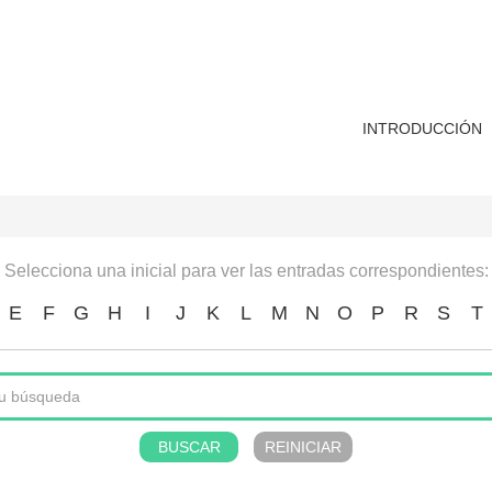
INTRODUCCIÓN
Selecciona una inicial para ver las entradas correspondientes:
E
F
G
H
I
J
K
L
M
N
O
P
R
S
T