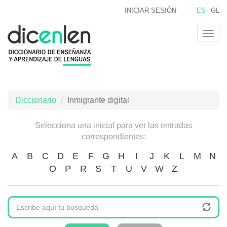
Pasar
INICIAR SESIÓN
ES
GL
al
contenido
Togg
principal
navig
Diccionario
Inmigrante digital
Selecciona una inicial para ver las entradas
correspondientes:
A
B
C
D
E
F
G
H
I
J
K
L
M
N
O
P
R
S
T
U
V
W
Z