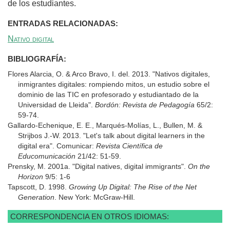
de los estudiantes.
ENTRADAS RELACIONADAS:
Nativo digital
BIBLIOGRAFÍA:
Flores Alarcia, O. & Arco Bravo, I. del. 2013. "Nativos digitales,
inmigrantes digitales: rompiendo mitos, un estudio sobre el
dominio de las TIC en profesorado y estudiantado de la
Universidad de Lleida".
Bordón: Revista de Pedagogía
65/2:
59-74.
Gallardo-Echenique, E. E., Marqués-Molías, L., Bullen, M. &
Strijbos J.-W. 2013. "Let's talk about digital learners in the
digital era". Comunicar:
Revista Científica de
Educomunicación
21/42: 51-59.
Prensky, M. 2001a. "Digital natives, digital immigrants".
On the
Horizon
9/5: 1-6
Tapscott, D. 1998.
Growing Up Digital: The Rise of the Net
Generation
. New York: McGraw-Hill.
CORRESPONDENCIA EN OTROS IDIOMAS: