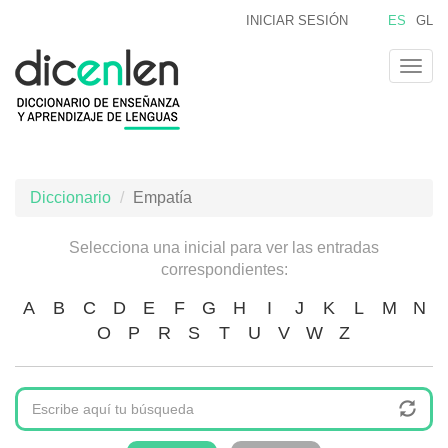
Pasar
INICIAR SESIÓN
ES
GL
al
contenido
Togg
principal
navig
Diccionario
Empatía
Selecciona una inicial para ver las entradas
correspondientes:
A
B
C
D
E
F
G
H
I
J
K
L
M
N
O
P
R
S
T
U
V
W
Z