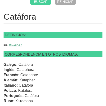
Catáfora
DEFINICIÓN:
=>
Anáfora
CORRESPONDENCIA EN OTROS IDIOMAS:
Galego:
Catáfora
Inglés:
Cataphora
Francés:
Cataphore
Alemán:
Katapher
Italiano:
Catafora
Polaco:
Katafora
Portugués:
Catáfora
Ruso:
Катафора