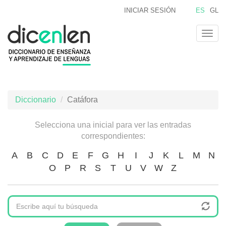
Pasar
INICIAR SESIÓN
ES
GL
al
contenido
Togg
principal
navig
Diccionario
Catáfora
Selecciona una inicial para ver las entradas
correspondientes:
A
B
C
D
E
F
G
H
I
J
K
L
M
N
O
P
R
S
T
U
V
W
Z