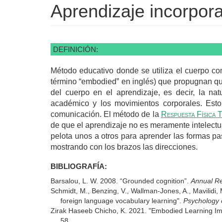
Aprendizaje incorpor
DEFINICIÓN:
Método educativo donde se utiliza el cuerpo com
término “embodied” en inglés) que propugnan que
del cuerpo en el aprendizaje, es decir, la n
académico y los movimientos corporales. Est
comunicación. El método de la
Respuesta Física 
de que el aprendizaje no es meramente intelectua
pelota unos a otros para aprender las formas p
mostrando con los brazos las direcciones.
BIBLIOGRAFÍA:
Barsalou, L. W. 2008. “Grounded cognition”.
Annual Re
Schmidt, M., Benzing, V., Wallman-Jones, A., Mavilidi, 
foreign language vocabulary learning".
Psychology 
Zirak Haseeb Chicho, K. 2021. "Embodied Learning Imp
58.