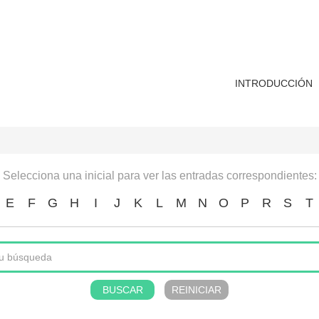
INTRODUCCIÓN
Selecciona una inicial para ver las entradas correspondientes:
E
F
G
H
I
J
K
L
M
N
O
P
R
S
T