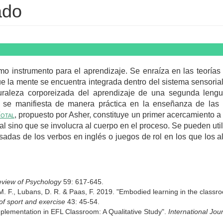
ado
o instrumento para el aprendizaje. Se enraíza en las teorías
 la mente se encuentra integrada dentro del sistema sensorial
aturaleza corporeizada del aprendizaje de una segunda lengu
o se manifiesta de manera práctica en la enseñanza de las
Total
, propuesto por Asher, constituye un primer acercamiento a 
l sino que se involucra al cuerpo en el proceso. Se pueden uti
asadas de los verbos en inglés o juegos de rol en los que los
view of Psychology
59: 617-645.
M. F., Lubans, D. R. & Paas, F. 2019. "Embodied learning in the classro
of sport and exercise
43: 45-54.
lementation in EFL Classroom: A Qualitative Study".
International Jou