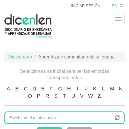
Pasar
INICIAR SESIÓN
ES
GL
al
contenido
Togg
principal
navig
Diccionario
Aprendizaje comunitario de la lengua
Selecciona una inicial para ver las entradas
correspondientes:
A
B
C
D
E
F
G
H
I
J
K
L
M
N
O
P
R
S
T
U
V
W
Z