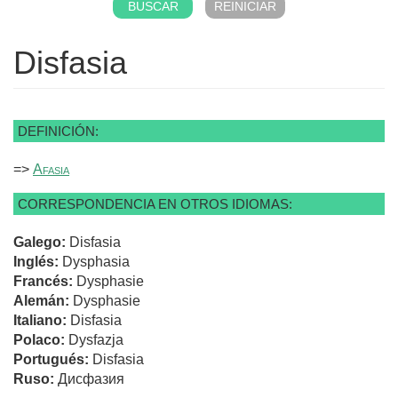
Disfasia
DEFINICIÓN:
=>
Afasia
CORRESPONDENCIA EN OTROS IDIOMAS:
Galego:
Disfasia
Inglés:
Dysphasia
Francés:
Dysphasie
Alemán:
Dysphasie
Italiano:
Disfasia
Polaco:
Dysfazja
Portugués:
Disfasia
Ruso:
Дисфазия