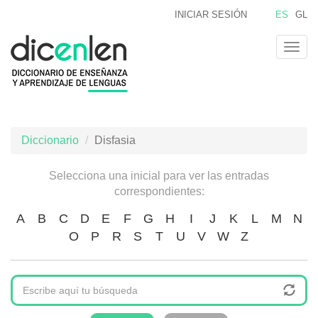
Pasar
INICIAR SESIÓN
ES
GL
al
contenido
Togg
principal
navig
Diccionario
Disfasia
Selecciona una inicial para ver las entradas
correspondientes:
A
B
C
D
E
F
G
H
I
J
K
L
M
N
O
P
R
S
T
U
V
W
Z