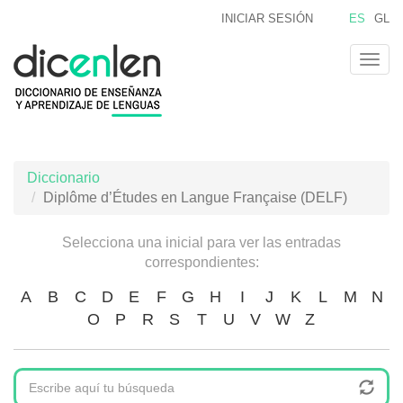
Pasar
INICIAR SESIÓN
ES
GL
al
contenido
Togg
principal
navig
Diccionario
Diplôme d’Études en Langue Française (DELF)
Selecciona una inicial para ver las entradas
correspondientes:
A
B
C
D
E
F
G
H
I
J
K
L
M
N
O
P
R
S
T
U
V
W
Z