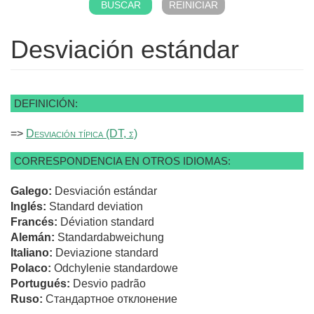
Desviación estándar
DEFINICIÓN:
=>
Desviación típica (DT, σ)
CORRESPONDENCIA EN OTROS IDIOMAS:
Galego:
Desviación estándar
Inglés:
Standard deviation
Francés:
Déviation standard
Alemán:
Standardabweichung
Italiano:
Deviazione standard
Polaco:
Odchylenie standardowe
Portugués:
Desvio padrão
Ruso:
Стандартное отклонение