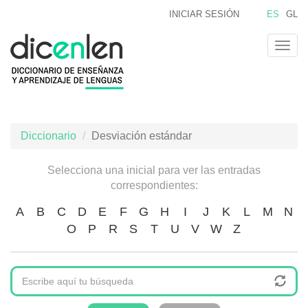
Pasar
INICIAR SESIÓN
ES
GL
al
contenido
Togg
principal
navig
Diccionario
Desviación estándar
Selecciona una inicial para ver las entradas
correspondientes:
A
B
C
D
E
F
G
H
I
J
K
L
M
N
O
P
R
S
T
U
V
W
Z