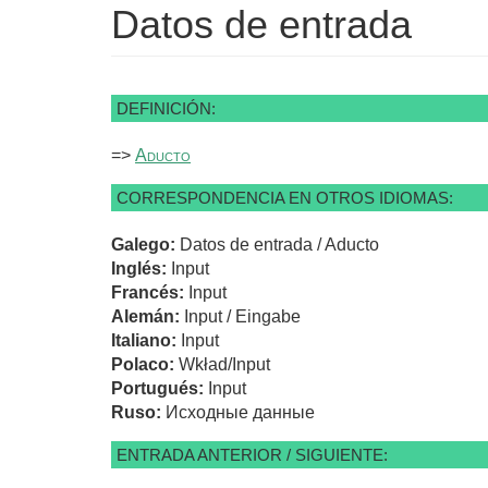
Datos de entrada
DEFINICIÓN:
=>
Aducto
CORRESPONDENCIA EN OTROS IDIOMAS:
Galego:
Datos de entrada / Aducto
Inglés:
Input
Francés:
Input
Alemán:
Input / Eingabe
Italiano:
Input
Polaco:
Wkład/Input
Portugués:
Input
Ruso:
Исходные данные
ENTRADA ANTERIOR / SIGUIENTE: