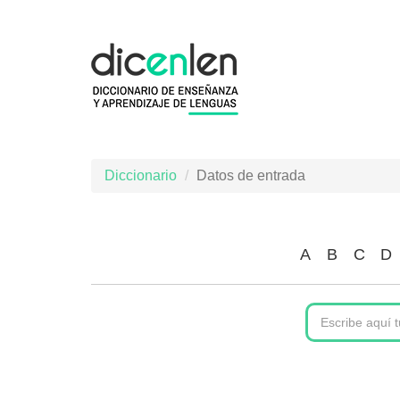
Pasar
al
contenido
principal
Diccionario
Datos de entrada
A
B
C
D