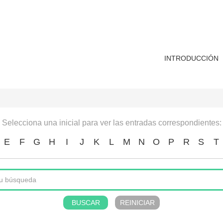
INTRODUCCIÓN
Selecciona una inicial para ver las entradas correspondientes:
E
F
G
H
I
J
K
L
M
N
O
P
R
S
T