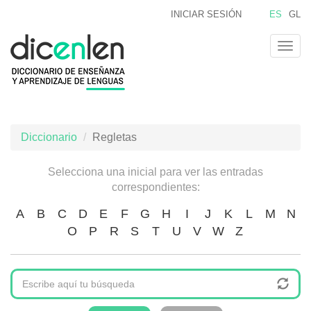
Pasar
INICIAR SESIÓN
ES
GL
al
contenido
Togg
principal
navig
Diccionario
Regletas
Selecciona una inicial para ver las entradas
correspondientes:
A
B
C
D
E
F
G
H
I
J
K
L
M
N
O
P
R
S
T
U
V
W
Z