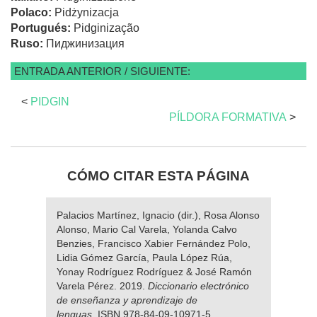
Polaco:
Pidżynizacja
Portugués:
Pidginização
Ruso:
Пиджинизация
ENTRADA ANTERIOR / SIGUIENTE:
<
PIDGIN
PÍLDORA FORMATIVA
>
CÓMO CITAR ESTA PÁGINA
Palacios Martínez, Ignacio (dir.), Rosa Alonso
Alonso, Mario Cal Varela, Yolanda Calvo
Benzies, Francisco Xabier Fernández Polo,
Lidia Gómez García, Paula López Rúa,
Yonay Rodríguez Rodríguez & José Ramón
Varela Pérez. 2019.
Diccionario electrónico
de enseñanza y aprendizaje de
lenguas.
ISBN 978-84-09-10971-5.