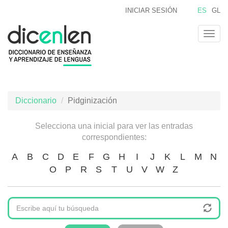
Pasar
INICIAR SESIÓN
ES
GL
al
contenido
Togg
principal
navig
Diccionario
Pidginización
Selecciona una inicial para ver las entradas
correspondientes:
A
B
C
D
E
F
G
H
I
J
K
L
M
N
O
P
R
S
T
U
V
W
Z