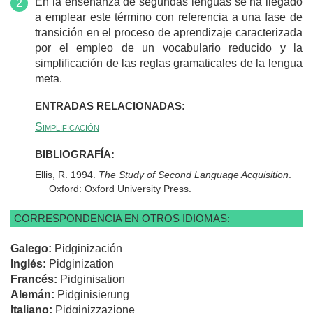
En la enseñanza de segundas lenguas se ha llegado
a emplear este término con referencia a una fase de
transición en el proceso de aprendizaje caracterizada
por el empleo de un vocabulario reducido y la
simplificación de las reglas gramaticales de la lengua
meta.
ENTRADAS RELACIONADAS:
Simplificación
BIBLIOGRAFÍA:
Ellis, R. 1994.
The Study of Second Language Acquisition
.
Oxford: Oxford University Press.
CORRESPONDENCIA EN OTROS IDIOMAS:
Galego:
Pidginización
Inglés:
Pidginization
Francés:
Pidginisation
Alemán:
Pidginisierung
Italiano:
Pidginizzazione