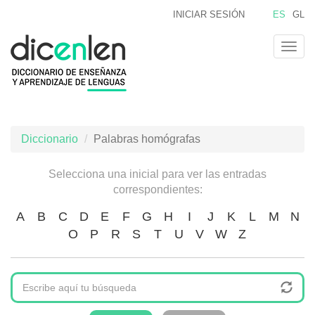
Pasar
INICIAR SESIÓN
ES
GL
al
contenido
Togg
principal
navig
Diccionario
Palabras homógrafas
Selecciona una inicial para ver las entradas
correspondientes:
A
B
C
D
E
F
G
H
I
J
K
L
M
N
O
P
R
S
T
U
V
W
Z