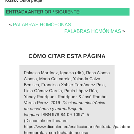
Ruso:
Омографы
ENTRADA ANTERIOR / SIGUIENTE:
<
PALABRAS HOMÓFONAS
PALABRAS HOMÓNIMAS
>
CÓMO CITAR ESTA PÁGINA
Palacios Martínez, Ignacio (dir.), Rosa Alonso
Alonso, Mario Cal Varela, Yolanda Calvo
Benzies, Francisco Xabier Fernández Polo,
Lidia Gómez García, Paula López Rúa,
Yonay Rodríguez Rodríguez & José Ramón
Varela Pérez. 2019.
Diccionario electrónico
de enseñanza y aprendizaje de
lenguas.
ISBN 978-84-09-10971-5.
(Disponible en línea en
https://www.dicenlen.eu/es/diccionario/entradas/palabras-
homografas, con fecha de acceso