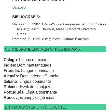
Diglosia
BIBLIOGRAFÍA:
Grosjean, F. 1982.
Life with Two Languages. An Introduction
to Bilingualism.
Harvard, Mass.: Harvard University
Press.
Romaine, S. 1989.
Bilingualism.
Oxford: Blackwell.
CORRESPONDENCIA EN OTROS IDIOMAS:
Galego:
Lingua dominante
Inglés:
Dominant language
Francés:
Langue dominante
Alemán:
Dominiriende Sprache
Italiano:
Lingua dominante
Polaco:
Język dominujący
Portugués:
Língua dominante
Ruso:
Доминирующий язык
ENTRADA ANTERIOR / SIGUIENTE: