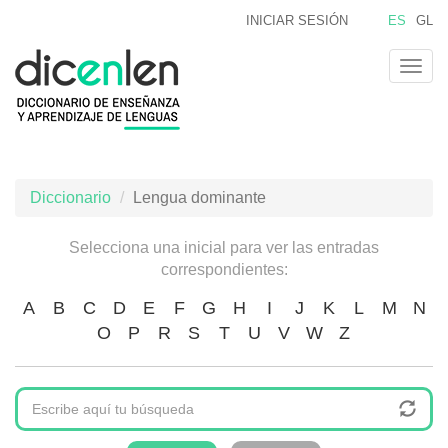
Pasar
INICIAR SESIÓN
ES
GL
al
contenido
Togg
principal
navig
Diccionario
Lengua dominante
Selecciona una inicial para ver las entradas
correspondientes:
A
B
C
D
E
F
G
H
I
J
K
L
M
N
O
P
R
S
T
U
V
W
Z