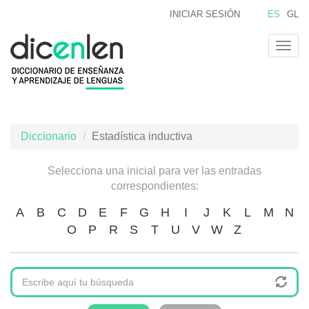
Pasar
INICIAR SESIÓN
ES
GL
al
contenido
Togg
principal
navig
Diccionario
Estadística inductiva
Selecciona una inicial para ver las entradas
correspondientes:
A
B
C
D
E
F
G
H
I
J
K
L
M
N
O
P
R
S
T
U
V
W
Z