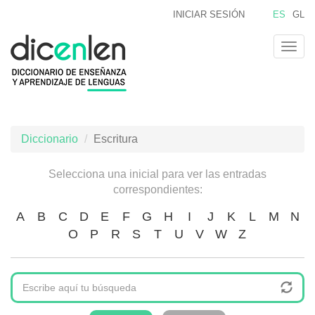
Pasar
INICIAR SESIÓN
ES
GL
al
contenido
Togg
principal
navig
Diccionario
Escritura
Selecciona una inicial para ver las entradas
correspondientes:
A
B
C
D
E
F
G
H
I
J
K
L
M
N
O
P
R
S
T
U
V
W
Z