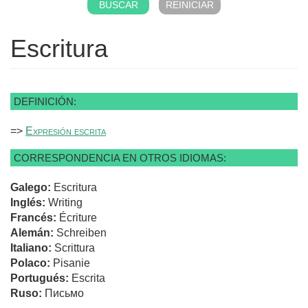
Escritura
DEFINICIÓN:
=>
Expresión escrita
CORRESPONDENCIA EN OTROS IDIOMAS:
Galego:
Escritura
Inglés:
Writing
Francés:
Écriture
Alemán:
Schreiben
Italiano:
Scrittura
Polaco:
Pisanie
Portugués:
Escrita
Ruso:
Письмо