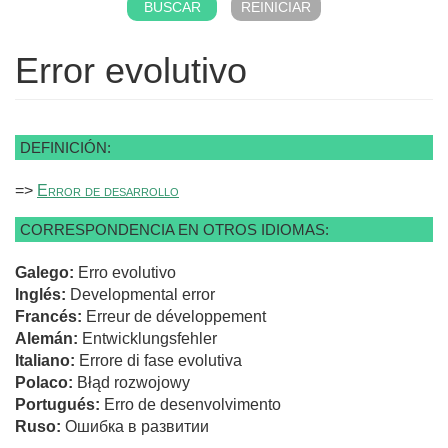
Error evolutivo
DEFINICIÓN:
=>
Error de desarrollo
CORRESPONDENCIA EN OTROS IDIOMAS:
Galego:
Erro evolutivo
Inglés:
Developmental error
Francés:
Erreur de développement
Alemán:
Entwicklungsfehler
Italiano:
Errore di fase evolutiva
Polaco:
Błąd rozwojowy
Portugués:
Erro de desenvolvimento
Ruso:
Ошибка в развитии