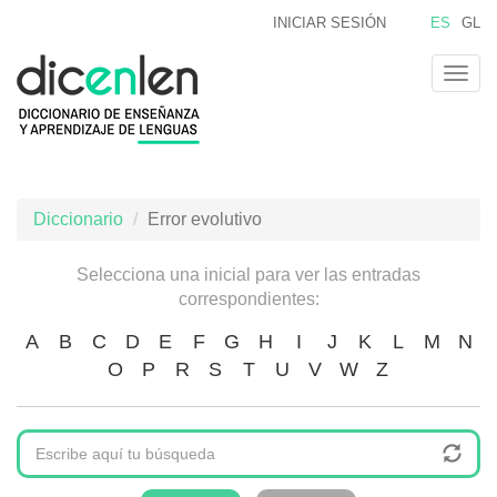
Pasar
INICIAR SESIÓN
ES
GL
al
contenido
Togg
principal
navig
Diccionario
Error evolutivo
Selecciona una inicial para ver las entradas
correspondientes:
A
B
C
D
E
F
G
H
I
J
K
L
M
N
O
P
R
S
T
U
V
W
Z