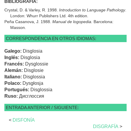
BIBLIOGRAFÍA:
Crystal, D. & Varley, R. 1998.
Introduction to Language Pathology
.
London: Whurr Publishers Ltd. 4th edition.
Peña Casanova, J. 1988.
Manual de logopedia.
Barcelona:
Masson.
CORRESPONDENCIA EN OTROS IDIOMAS:
Galego:
Disglosia
Inglés:
Disglosia
Francés:
Dysglossie
Alemán:
Disglosie
Italiano:
Disglossia
Polaco:
Dysgłosja
Portugués:
Disglossia
Ruso:
Дисглоссия
ENTRADA ANTERIOR / SIGUIENTE:
<
DISFONÍA
DISGRAFÍA
>