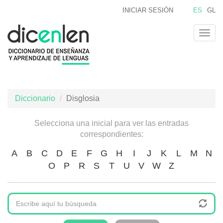
Pasar
INICIAR SESIÓN
ES
GL
al
contenido
Togg
principal
navig
Diccionario
Disglosia
Selecciona una inicial para ver las entradas
correspondientes:
A
B
C
D
E
F
G
H
I
J
K
L
M
N
O
P
R
S
T
U
V
W
Z