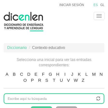
Pasar
INICIAR SESIÓN
ES
GL
al
contenido
Togg
principal
navig
Diccionario
Contexto educativo
Selecciona una inicial para ver las entradas
correspondientes:
A
B
C
D
E
F
G
H
I
J
K
L
M
N
O
P
R
S
T
U
V
W
Z