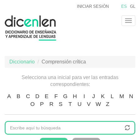
Pasar
INICIAR SESIÓN
ES
GL
al
contenido
Togg
principal
navig
Diccionario
Comprensión crítica
Selecciona una inicial para ver las entradas
correspondientes:
A
B
C
D
E
F
G
H
I
J
K
L
M
N
O
P
R
S
T
U
V
W
Z