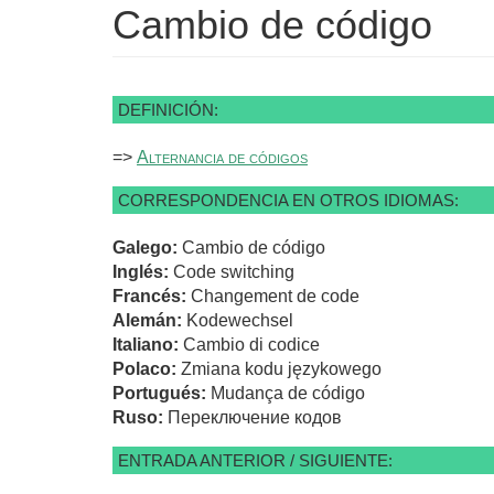
Cambio de código
DEFINICIÓN:
=>
Alternancia de códigos
CORRESPONDENCIA EN OTROS IDIOMAS:
Galego:
Cambio de código
Inglés:
Code switching
Francés:
Changement de code
Alemán:
Kodewechsel
Italiano:
Cambio di codice
Polaco:
Zmiana kodu językowego
Portugués:
Mudança de código
Ruso:
Переключение кодов
ENTRADA ANTERIOR / SIGUIENTE: