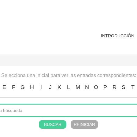
INTRODUCCIÓN
Selecciona una inicial para ver las entradas correspondientes:
E
F
G
H
I
J
K
L
M
N
O
P
R
S
T