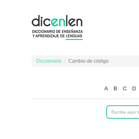
Pasar
al
contenido
principal
Diccionario
Cambio de código
A
B
C
D