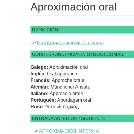
Aproximación oral
DEFINICIÓN:
=>
Enseñanza situacional de lenguas
CORRESPONDENCIA EN OTROS IDIOMAS:
Galego:
Aproximación oral
Inglés:
Oral approach
Francés:
Approche orale
Alemán:
Mündlicher Ansatz
Italiano:
Approccio orale
Portugués:
Abordagem oral
Ruso:
Устный подход
ENTRADA ANTERIOR / SIGUIENTE:
<
APROXIMACIÓN INTERNA