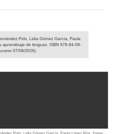
 Fernández Polo, Lidia Gómez García, Paula
y aprendizaje de lenguas.
ISBN 978-84-09-
 acceso 07/08/2026).
Fernández Polo, Lidia Gómez García, Paula López Rúa, Yonay