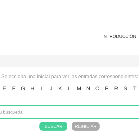
INTRODUCCIÓN
Selecciona una inicial para ver las entradas correspondientes:
E
F
G
H
I
J
K
L
M
N
O
P
R
S
T