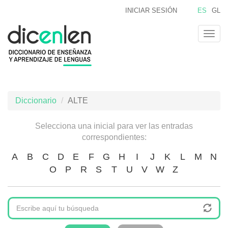
Pasar
INICIAR SESIÓN
ES
GL
al
contenido
Togg
principal
navig
Diccionario
ALTE
Selecciona una inicial para ver las entradas
correspondientes:
A
B
C
D
E
F
G
H
I
J
K
L
M
N
O
P
R
S
T
U
V
W
Z