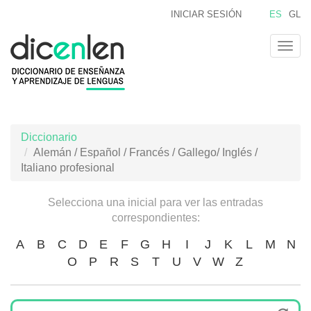
Pasar
INICIAR SESIÓN
ES
GL
al
contenido
Togg
principal
navig
Diccionario
Alemán / Español / Francés / Gallego/ Inglés /
Italiano profesional
Selecciona una inicial para ver las entradas
correspondientes:
A
B
C
D
E
F
G
H
I
J
K
L
M
N
O
P
R
S
T
U
V
W
Z