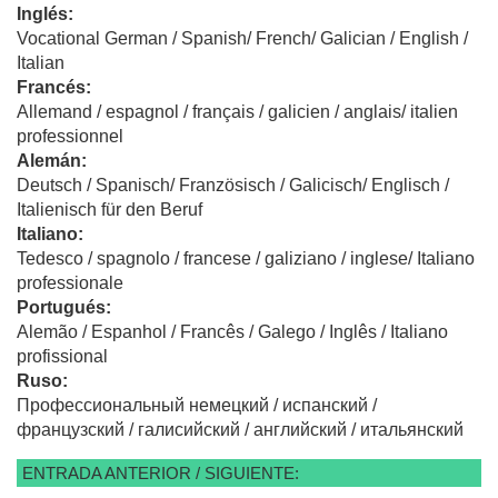
Inglés:
Vocational German / Spanish/ French/ Galician / English /
Italian
Francés:
Allemand / espagnol / français / galicien / anglais/ italien
professionnel
Alemán:
Deutsch / Spanisch/ Französisch / Galicisch/ Englisch /
Italienisch für den Beruf
Italiano:
Tedesco / spagnolo / francese / galiziano / inglese/ Italiano
professionale
Portugués:
Alemão / Espanhol / Francês / Galego / Inglês / Italiano
profissional
Ruso:
Профессиональный немецкий / испанский /
французский / галисийский / английский / итальянский
ENTRADA ANTERIOR / SIGUIENTE: