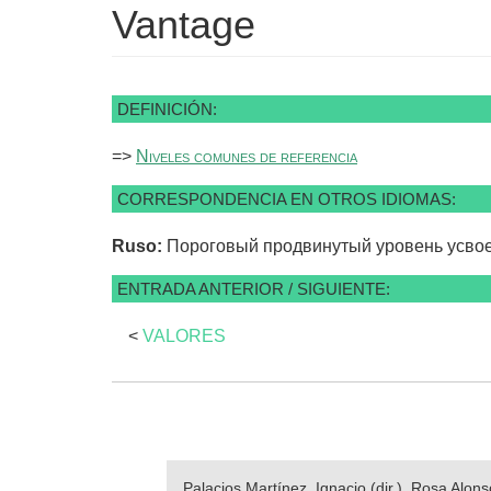
Vantage
DEFINICIÓN:
=>
Niveles comunes de referencia
CORRESPONDENCIA EN OTROS IDIOMAS:
Ruso:
Пороговый продвинутый уровень усво
ENTRADA ANTERIOR / SIGUIENTE:
<
VALORES
Palacios Martínez, Ignacio (dir.), Rosa Alo