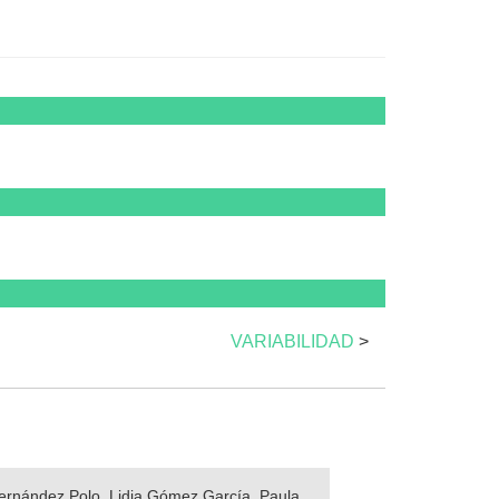
VARIABILIDAD
>
 Fernández Polo, Lidia Gómez García, Paula