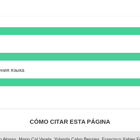
ения языка
CÓMO CITAR ESTA PÁGINA
nso Alonso, Mario Cal Varela, Yolanda Calvo Benzies, Francisco Xabier