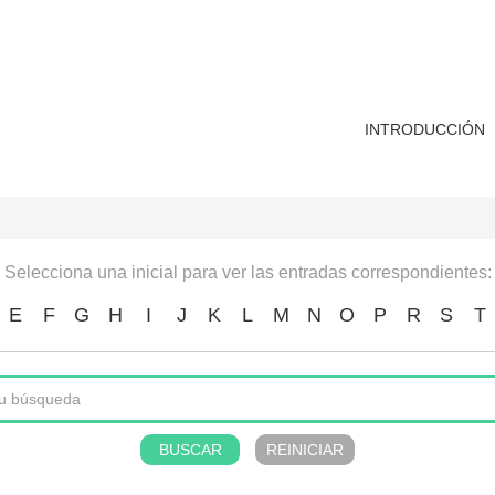
INTRODUCCIÓN
Selecciona una inicial para ver las entradas correspondientes:
E
F
G
H
I
J
K
L
M
N
O
P
R
S
T